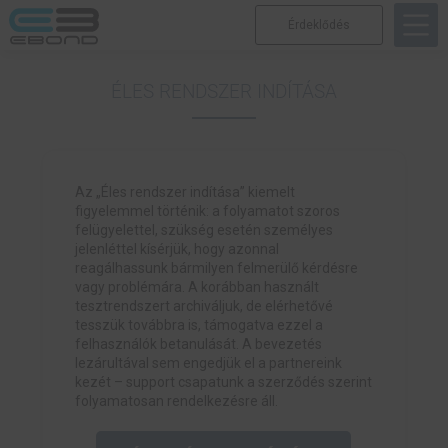
Érdeklődés
ÉLES RENDSZER INDÍTÁSA
Az „Éles rendszer indítása” kiemelt
figyelemmel történik: a folyamatot szoros
felügyelettel, szükség esetén személyes
jelenléttel kísérjük, hogy azonnal
reagálhassunk bármilyen felmerülő kérdésre
vagy problémára. A korábban használt
tesztrendszert archiváljuk, de elérhetővé
tesszük továbbra is, támogatva ezzel a
felhasználók betanulását. A bevezetés
lezárultával sem engedjük el a partnereink
kezét – support csapatunk a szerződés szerint
folyamatosan rendelkezésre áll.