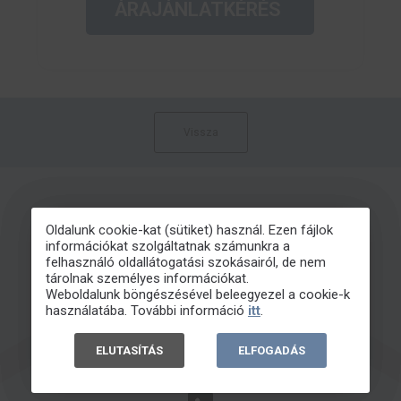
ÁRAJÁNLATKÉRÉS
Vissza
Oldalunk cookie-kat (sütiket) használ. Ezen fájlok
információkat szolgáltatnak számunkra a
felhasználó oldallátogatási szokásairól, de nem
tárolnak személyes információkat.
Weboldalunk böngészésével beleegyezel a cookie-k
használatába. További információ
itt
.
ELUTASÍTÁS
ELFOGADÁS
INFO@EBOND.HU