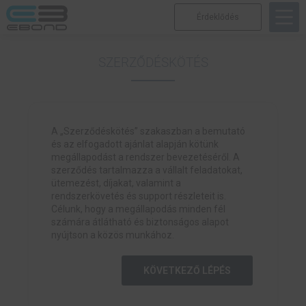
Érdeklődés
SZERZŐDÉSKÖTÉS
A „Szerződéskötés” szakaszban a bemutató
és az elfogadott ajánlat alapján kötünk
megállapodást a rendszer bevezetéséről. A
szerződés tartalmazza a vállalt feladatokat,
ütemezést, díjakat, valamint a
rendszerkövetés és support részleteit is.
Célunk, hogy a megállapodás minden fél
számára átlátható és biztonságos alapot
nyújtson a közös munkához.
KÖVETKEZŐ LÉPÉS