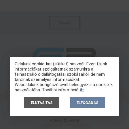
Vissza
Oldalunk cookie-kat (sütiket) használ. Ezen fájlok
információkat szolgáltatnak számunkra a
felhasználó oldallátogatási szokásairól, de nem
tárolnak személyes információkat.
Weboldalunk böngészésével beleegyezel a cookie-k
használatába. További információ
itt
.
INFO@EBOND.HU
ELUTASÍTÁS
ELFOGADÁS
+36 62 555-240